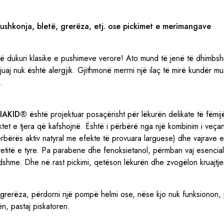
mushkonja, bletë, grerëza, etj. ose pickimet e merimangave
jë dukuri klasike e pushimeve verore! Ato mund të jenë të dhimbsh
aj nuk është alergjik. Gjithmonë merrni një ilaç të mirë kundër m
.
DIAKID®
është projektuar posaçërisht për lëkurën delikate të fëmij
et e tjera që kafshojnë. Është i përbërë nga një kombinim i veçantë
rbërës aktiv natyral me efekte të provuara larguese) dhe vajrave 
vetitë e tyre. Pa parabene dhe fenoksietanol, përmban vaj esencial
dshme. Dhe në rast pickimi, qetëson lëkurën dhe zvogëlon kruajtje
grerëza, përdorni një pompë helmi ose, nëse kjo nuk funksionon, 
ën, pastaj piskatoren.