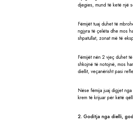
djegies, mund të ketë një së
Fëmijët tuaj duhet të mbroh
ngjyra të çelëta dhe mos ha
shpatullat, zonat më të eks
Fëmijët nën 2 vjeç duhet të
shkojnë të notojnë, mos harr
diellit, veçanërisht pasi refle
Nëse fëmija juaj digjet nga
krem të krijuar për këtë qëll
2. Goditja nga dielli, go