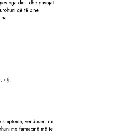
ies nga dielli dhe pasojat
gurohuni që të pinë
ina.
 etj.;
to simptoma, vendoseni në
ltohuni me farmacinë më të