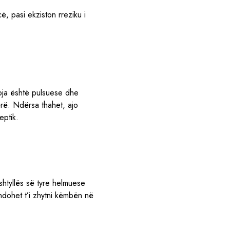
ë, pasi ekziston rreziku i
mbja është pulsuese dhe
ërë. Ndërsa thahet, ajo
eptik.
htyllës së tyre helmuese
ndohet t’i zhytni këmbën në