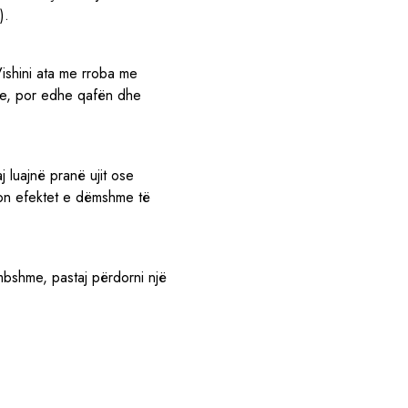
).
Vishini ata me rroba me
yre, por edhe qafën dhe
j luajnë pranë ujit ose
skon efektet e dëmshme të
mbshme, pastaj përdorni një