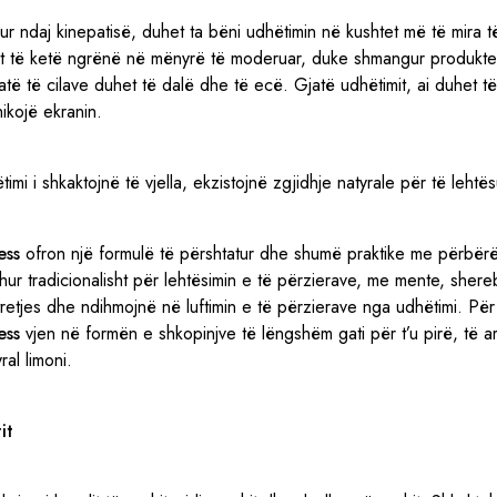
irur ndaj kinepatisë, duhet ta bëni udhëtimin në kushtet më të mira
het të ketë ngrënë në mënyrë të moderuar, duke shmangur produkte
jatë të cilave duhet të dalë dhe të ecë. Gjatë udhëtimit, ai duhet 
ikojë ekranin.
mi i shkaktojnë të vjella, ekzistojnë zgjidhje natyrale për të lehtës
ess
ofron një formulë të përshtatur dhe shumë praktike me përbërë
ohur tradicionalisht për lehtësimin e të përzierave, me mente, sher
tretjes dhe ndihmojnë në luftimin e të përzierave nga udhëtimi. Për 
ess
vjen në formën e shkopinjve të lëngshëm gati për t’u pirë, të 
al limoni.
it