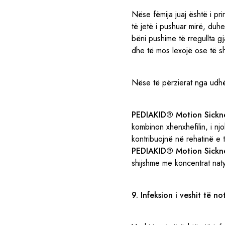
Nëse fëmija juaj është i pr
të jetë i pushuar mirë, du
bëni pushime të rregullta g
dhe të mos lexojë ose të sh
Nëse të përzierat nga udhëti
PEDIAKID® Motion Sickn
kombinon xhenxhefilin, i nj
kontribuojnë në rehatinë e 
PEDIAKID® Motion Sickn
shijshme me koncentrat natyr
9. Infeksion i veshit të not