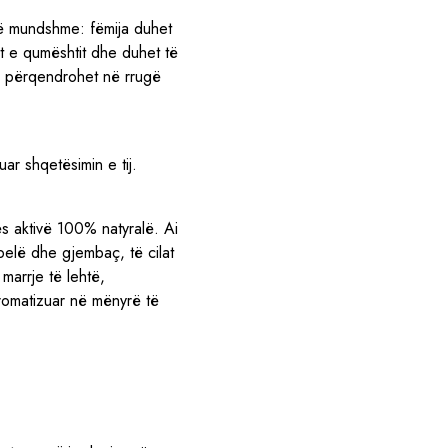
 të mundshme: fëmija duhet
t e qumështit dhe duhet të
të përqendrohet në rrugë
uar shqetësimin e tij.
s aktivë 100% natyralë. Ai
ebelë dhe gjembaç, të cilat
marrje të lehtë,
aromatizuar në mënyrë të