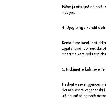
Nëse ju pickojnë në gojë, s
mbytjes.
4. Djegie nga kandil deti
Kontakti me kandil deti sh
zgjat shumë, por nuk duhet 
mbart me vete qelizat pickue
5. Pickimet e kafshëve të 
Peshqit weever gjenden në 
dorsale është veçanërisht 
ujë shumë të ngrohtë deris