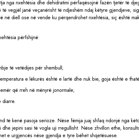
tja nga nxehtësia dhe dehidratimi përfaqësojnë fazën tjetër të djeg
 të vegjël janë veçanërisht të ndjeshëm ndaj këtyre gjendjeve; si
kurrë në diell ose në vende ku përqendrohet nxehtësia, siç është mak
ehtësia përfshijnë:
mbje të vetëdijes për shembull;
temperatura e lëkurës është e lartë dhe nuk bie, goja është e thatë,
zemër që rreh në mënyrë jonormale;
e diarre.
nd të kenë pasoja serioze. Nëse fëmija juaj shfaq ndonjë nga kë
 dhe jepini sasi të vogla uji rregullisht. Nëse zhvillon ethe, konsu
imet e urgjencës nëse gjendja e tyre bëhet shqetësuese.