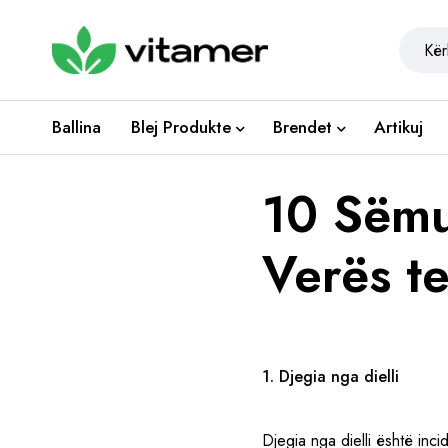
Ballina
Blej Produkte
Brendet
Artikuj
10 Sëmu
Verës te
1. Djegia nga dielli
Djegia nga dielli është in