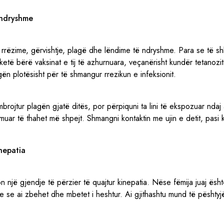
 ndryshme
 rrëzime, gërvishtje, plagë dhe lëndime të ndryshme. Para se të s
 ketë bërë vaksinat e tij të azhurnuara, veçanërisht kundër tetanozi
ën plotësisht për të shmangur rrezikun e infeksionit.
brojtur plagën gjatë ditës, por përpiquni ta lini të ekspozuar ndaj 
muar të thahet më shpejt. Shmangni kontaktin me ujin e detit, pasi 
inepatia
n një gjendje të përzier të quajtur kinepatia. Nëse fëmija juaj ësh
e se ai zbehet dhe mbetet i heshtur. Ai gjithashtu mund të pështyjë