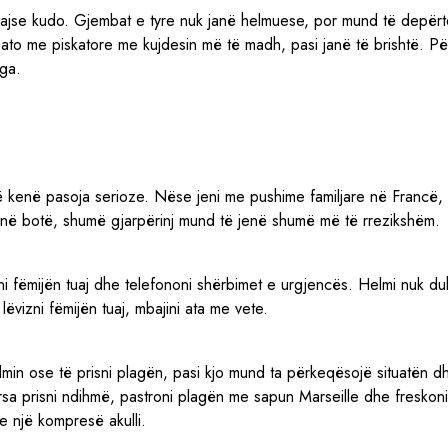
huajse kudo. Gjembat e tyre nuk janë helmuese, por mund të depërt
i ato me piskatore me kujdesin më të madh, pasi janë të brishtë. P
aga.
ë kenë pasoja serioze. Nëse jeni me pushime familjare në Francë, 
r në botë, shumë gjarpërinj mund të jenë shumë më të rrezikshëm.
i fëmijën tuaj dhe telefononi shërbimet e urgjencës. Helmi nuk du
lëvizni fëmijën tuaj, mbajini ata me vete.
elmin ose të prisni plagën, pasi kjo mund ta përkeqësojë situatën d
a prisni ndihmë, pastroni plagën me sapun Marseille dhe freskoni 
e një kompresë akulli.