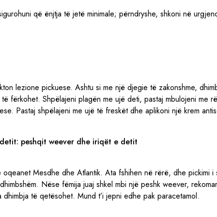
igurohuni që ënjtja të jetë minimale; përndryshe, shkoni në urgjenc
kakton lezione pickuese. Ashtu si me një djegie të zakonshme, dhi
të fërkohet. Shpëlajeni plagën me ujë deti, pastaj mbulojeni me r
se. Pastaj shpëlajeni me ujë të freskët dhe aplikoni një krem antis
detit: peshqit weever dhe iriqët e detit
oqeanet Mesdhe dhe Atlantik. Ata fshihen në rërë, dhe pickimi i s
i dhimbshëm. Nëse fëmija juaj shkel mbi një peshk weever, rekoma
a dhimbja të qetësohet. Mund t’i jepni edhe pak paracetamol.