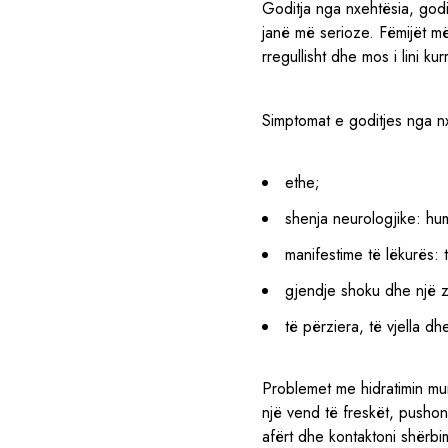
Goditja nga nxehtësia, godi
janë më serioze. Fëmijët më
rregullisht dhe mos i lini 
Simptomat e goditjes nga nx
ethe;
shenja neurologjike: hu
manifestime të lëkurës: 
gjendje shoku dhe një 
të përziera, të vjella dh
Problemet me hidratimin mu
një vend të freskët, pushoni
afërt dhe kontaktoni shërb