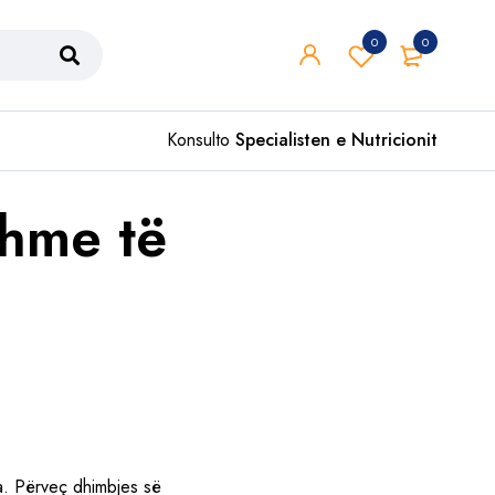
0
0
Konsulto
Specialisten e Nutricionit
hme të
a. Përveç dhimbjes së