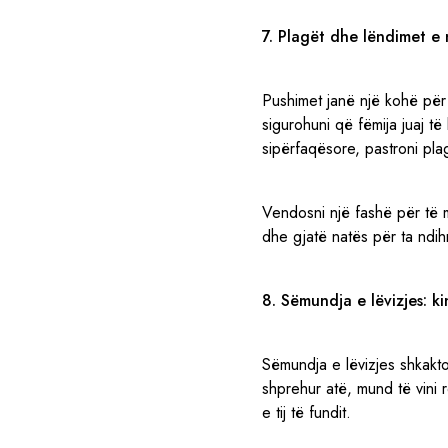
7. Plagët dhe lëndimet e
Pushimet janë një kohë për
sigurohuni që fëmija juaj të
sipërfaqësore, pastroni plag
Vendosni një fashë për të m
dhe gjatë natës për ta ndih
8. Sëmundja e lëvizjes: k
Sëmundja e lëvizjes shkakto
shprehur atë, mund të vini r
e tij të fundit.