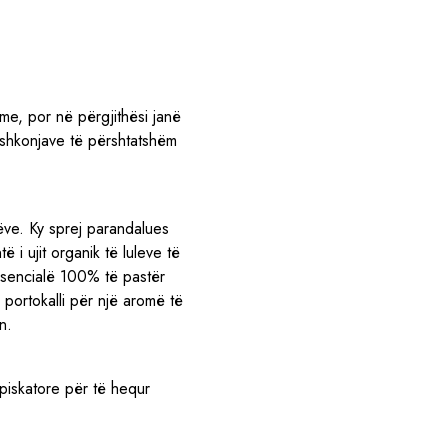
me, por në përgjithësi janë
ushkonjave të përshtatshëm
ëve. Ky sprej parandalues
 i ujit organik të luleve të
esencialë 100% të pastër
 portokalli për një aromë të
n.
piskatore për të hequr