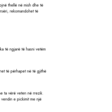
ojnë thellë në mish dhe të
ërsëri, rekomandohet të
ka të ngjarë të hasni vetëm
het të përhapet në të gjithë
he ta vërë veten në rrezik.
vendin e pickimit me një