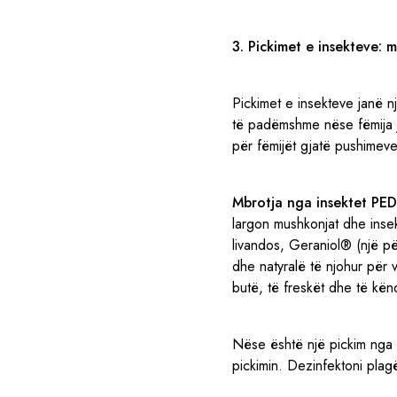
3. Pickimet e insekteve: 
Pickimet e insekteve janë n
të padëmshme nëse fëmija ju
për fëmijët gjatë pushimeve
Mbrotja nga insektet PE
largon mushkonjat dhe insekt
livandos, Geraniol® (një pë
dhe natyralë të njohur për 
butë, të freskët dhe të kën
Nëse është një pickim nga 
pickimin. Dezinfektoni plag