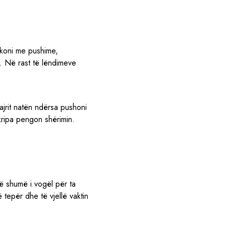
hkoni me pushime,
t. Në rast të lëndimeve
ajrit natën ndërsa pushoni
kripa pengon shërimin.
të shumë i vogël për ta
 tepër dhe të vjellë vaktin