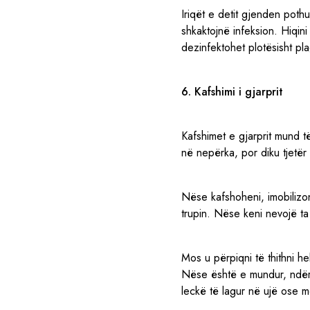
Iriqët e detit gjenden pot
shkaktojnë infeksion. Hiqin
dezinfektohet plotësisht pl
6. Kafshimi i gjarprit
Kafshimet e gjarprit mund t
në nepërka, por diku tjetë
Nëse kafshoheni, imobilizon
trupin. Nëse keni nevojë ta 
Mos u përpiqni të thithni h
Nëse është e mundur, ndërs
leckë të lagur në ujë ose m