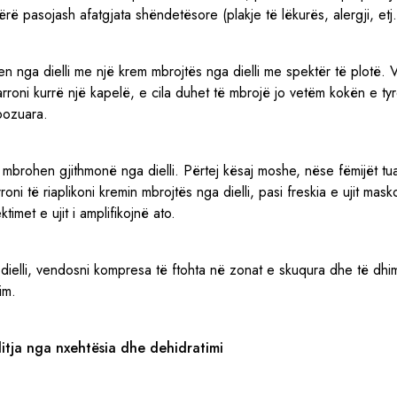
rë pasojash afatgjata shëndetësore (plakje të lëkurës, alergji, etj.
en nga dielli me një krem mbrojtës nga dielli me spektër të plotë. 
rroni kurrë një kapelë, e cila duhet të mbrojë jo vetëm kokën e t
pozuara.
 mbrohen gjithmonë nga dielli. Përtej kësaj moshe, nëse fëmijët tua
oni të riaplikoni kremin mbrojtës nga dielli, pasi freskia e ujit ma
ktimet e ujit i amplifikojnë ato.
 dielli, vendosni kompresa të ftohta në zonat e skuqura dhe të dhi
im.
ditja nga nxehtësia dhe dehidratimi