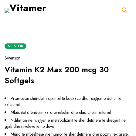
NË STOK
Swanson
Vitamin K2 Max 200 mcg 30
Softgels
Promovon shëndetin optimal të kockave dhe ruajtjen e duhur të
kalciumit.
Mbështet shëndetin kardiovaskular dhe elasticitetin arterial.
Ndihmon në ruajtjen e metabolizmit të shëndetshëm të sheqerit në
gjak dhe niveleve të lipideve.
Mund të mbështesë një humor të shëndetshëm dhe pozitiv tek gratë.