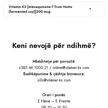
Vitamin K2 [menaquinone-7 from Natto
*
(fermented soy)]
200 mcg
Keni nevojë për ndihmë?
Mbështetje për porositë:
+383 46 1000 21 / online@vitamer-ks.com
Bashkëpunime & çështje biznesore:
info@vitamer-ks.com
Orari i punës:
E Hënë – E Premte
08:30 – 16:30