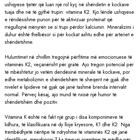
ushqyese tjetër që luan një rol kyç në shëndetin e kockave
tuaja dhe në të gjithë trupin: vitamina K2. Kjo lëndë ushqyese
e rëndësishme punon për të aktivizuar proteinat që
rregullojnë mënyrën se si trupi përdor kalciumin. Mineralizimi i
duhur është thelbësor si për kockat ashtu edhe për arteriet e
shëndetshme.
Hulumtimet në zhvillim tregojnë përfitime më emocionuese të
vitaminës K2, veçanërisht për gratë. Ajo tregon potencial për
të mbështetur jo vetëm dendësinë minerale të kockave, por
edhe metabolizmin e shëndetshëm të sheqerit në gjak dhe
nivelet e lipideve në gjak që janë tashmë brenda intervalit
normal. Përveç kësaj, ajo mund të nxisë një humor të
shëndetshëm dhe pozitiv.
Vitamina K është në fakt një grup i disa komponimeve të
lidhura, të klasifikuara në dy lloje kryesore, K1 dhe K2. Nga
trembëdhjetë nëntipe të ndryshme të vitaminës K2 që janë
identifikuar, menakinoni-7 ka treguar premtime të mëdha për