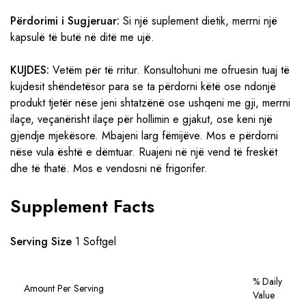
Përdorimi i Sugjeruar:
Si një suplement dietik, merrni një
kapsulë të butë në ditë me ujë.
KUJDES:
Vetëm për të rritur. Konsultohuni me ofruesin tuaj të
kujdesit shëndetësor para se ta përdorni këtë ose ndonjë
produkt tjetër nëse jeni shtatzënë ose ushqeni me gji, merrni
ilaçe, veçanërisht ilaçe për hollimin e gjakut, ose keni një
gjendje mjekësore. Mbajeni larg fëmijëve. Mos e përdorni
nëse vula është e dëmtuar. Ruajeni në një vend të freskët
dhe të thatë. Mos e vendosni në frigorifer.
Supplement Facts
Serving Size
1 Softgel
% Daily
Amount Per Serving
Value