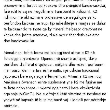
promovimin e forcës së kockave dhe shëndetit kardiovaskular,
falë rolit të saj në rregullimin e transportit të kalciumit. K2
ndihmon në aktivizimin e proteinave që rregullojnë se ku
përfundon kalciumi në trup. Kjo mbështetje e ruajtjes së duhur
të kalciumit do të thotë që ky mineral thelbësor drejtohet në
kocka dhe jashtë arterieve, duke nxitur shëndetin skeletor
dhe kardiovaskular.
Menakinoni është forma më biologjikisht aktive e K2 në
fiziologjinë njerëzore. Gjendet në shumë ushqime, duke
përfshirë djathërat e vjetëruar, mëlçinë dhe vezët, por burimi
më i pasur deri më tani është natto, një ushqim tradicional
japonez i bërë nga soja e fermentuar. Vitamina K2 me Fuqi
Maksimale Swanson është suplementi ynë K2 me fuqinë më
të lartë ndonjëherë, i nxjerrë nga natto i bërë ekskluzivisht
nga soja jo-OMGJ. Ne e ofrojmë këtë vitaminë të tretshme në
yndyrë në kapsula të buta me bazë vaji luledielli për përthithje
optimale.