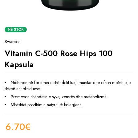
NË STOK
Swanson
Vitamin C-500 Rose Hips 100
Kapsula
Ndihmon në forcimin e shëndetit tuaj imunitar dhe ofron mbështetje
shtesë antioksiduese.
Promovon shëndetin e syve, zemrës dhe metabolizmit.
Mbështet prodhimin natyral të kolagjenit.
6.70
€