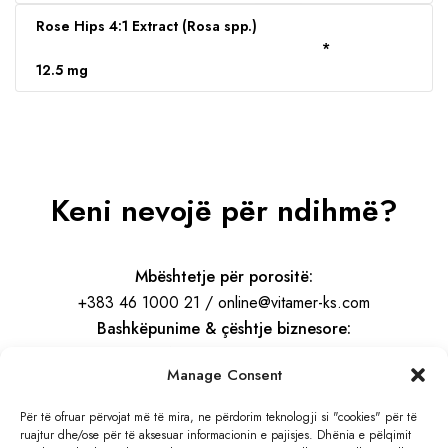
Rose Hips 4:1 Extract (Rosa spp.)
*
12.5 mg
Keni nevojë për ndihmë?
Mbështetje për porositë:
+383 46 1000 21 / online@vitamer-ks.com
Bashkëpunime & çështje biznesore:
info@vitamer-ks.com
Manage Consent
Orari i punës:
Për të ofruar përvojat më të mira, ne përdorim teknologji si "cookies" për të
ruajtur dhe/ose për të aksesuar informacionin e pajisjes. Dhënia e pëlqimit
E Hënë – E Premte