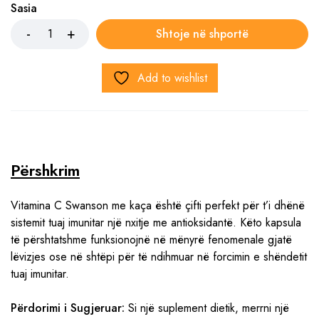
Sasia
Shtoje në shportë
Add to wishlist
Përshkrim
Vitamina C Swanson me kaça është çifti perfekt për t’i dhënë
sistemit tuaj imunitar një nxitje me antioksidantë. Këto kapsula
të përshtatshme funksionojnë në mënyrë fenomenale gjatë
lëvizjes ose në shtëpi për të ndihmuar në forcimin e shëndetit
tuaj imunitar.
Përdorimi i Sugjeruar:
Si një suplement dietik, merrni një