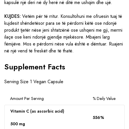
kapsulë një deri në dy herë në ditë me ushqim dhe ujë.
KUJDES:
Vetëm për të rritur. Konsultohuni me ofruesin tuaj të
kujdesit shëndetësor para se të përdorni këtë ose ndonjë
produkt tjetër nëse jeni shtatzënë ose ushqeni me gji, merrni
ilaçe ose keni ndonjë gjendje mjekësore. Mbajeni larg
fëmijëve. Mos e përdorni nëse vula është e dëmtuar. Ruajeni
në një vend të freskët dhe të thatë.
Supplement Facts
Serving Size 1 Vegan Capsule
Amount Per Serving
% Daily Value
Vitamin C (as ascorbic acid)
556%
500 mg