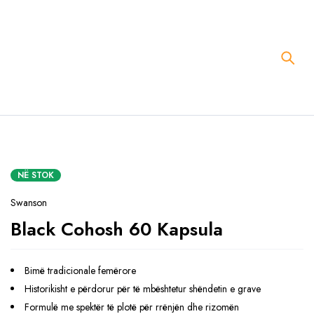
NË STOK
Swanson
Black Cohosh 60 Kapsula
Bimë tradicionale femërore
Historikisht e përdorur për të mbështetur shëndetin e grave
Formulë me spektër të plotë për rrënjën dhe rizomën