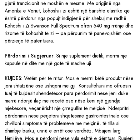
gjatë tranzicionit në moshën e mesme. Me origjinë nga
Amerika e Veriut, kohoshi i zi është një barishte elastike që
është përdorur nga popujt indigjenë për shekuj me radhë.
Kohoshi i Zi Swanson Full Spectrum ofron 540 mg rrënjë dhe
rizomë të kohoshit të zi – pa përpunim të panevojshëm ose
përzierje të patentuara.
Përdorimi i Sugjeruar:
Si një suplement dietik, merrni një
kapsulë në ditë me një gotë të madhe uji.
KUJDES:
Vetëm për të rritur. Mos e merrni këtë produkt nëse
jeni shtatzënë ose ushqeni me gji. Konsultohuni me ofruesin
tuaj të kujdesit shëndetësor para përdorimit nëse jeni duke
marrë ndonjë ilaç me recetë ose nëse keni një gjendje
mjekësore, veçanërisht një çrregullim të mëlçisë. Ndërpritni
përdorimin nëse përjetoni shqetësime gastrointestinale ose
zhvilloni simptoma të problemeve me mëlçinë, të tilla si
dhimbje barku, urinë e errët ose verdhëz. Mbajeni larg
fëmijëve. Mos e përdorni nëse vula është e dëmtuar. Ruajeni