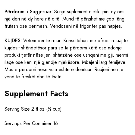
Përdorimi i Sugjeruar:
Si një suplement dietik, pini dy ons
një deri në dy herë në ditë. Mund të përzihet me çdo lëng
frutash ose perimesh. Vendoseni në frigorifer pas hapjes.
KUJDES:
Vetëm për të rritur. Konsultohuni me ofruesin tuaj të
kujdesit shëndetësor para se ta përdorni këtë ose ndonjë
produkt tjetër nëse jeni shtatzënë ose ushqeni me gji, merrni
ilaçe ose keni një gjendje mjekësore. Mbajeni larg fëmijëve.
Mos e përdorni nëse vula është e dëmtuar. Ruajeni në një
vend të freskët dhe të thatë.
Supplement Facts
Serving Size 2 fl oz (¼ cup)
Servings Per Container 16