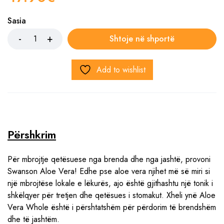
Sasia
Shtoje në shportë
Add to wishlist
Përshkrim
Për mbrojtje qetësuese nga brenda dhe nga jashtë, provoni
Swanson Aloe Vera! Edhe pse aloe vera njihet më së miri si
një mbrojtëse lokale e lëkurës, ajo është gjithashtu një tonik i
shkëlqyer për tretjen dhe qetësues i stomakut. Xheli ynë Aloe
Vera Whole është i përshtatshëm për përdorim të brendshëm
dhe të jashtëm.