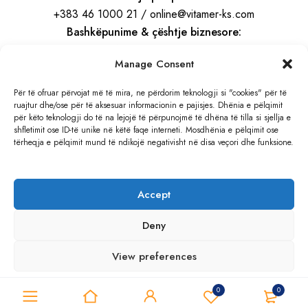
+383 46 1000 21 / online@vitamer-ks.com
Bashkëpunime & çështje biznesore:
info@vitamer-ks.com
Manage Consent
Orari i punës:
Për të ofruar përvojat më të mira, ne përdorim teknologji si "cookies" për të
ruajtur dhe/ose për të aksesuar informacionin e pajisjes. Dhënia e pëlqimit
E Hënë – E Premte
për këto teknologji do të na lejojë të përpunojmë të dhëna të tilla si sjellja e
08:30 – 16:30
shfletimit ose ID-të unike në këtë faqe interneti. Mosdhënia e pëlqimit ose
tërheqja e pëlqimit mund të ndikojë negativisht në disa veçori dhe funksione.
Adresa:
Rruga e Gjilanit, KM 4
Accept
Hajvali, Kosovë
Deny
View preferences
© 2026 VITAMER
0
0