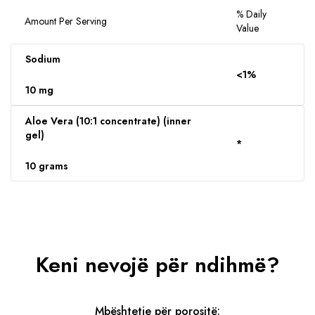
% Daily
Amount Per Serving
Value
Sodium
<1%
10 mg
Aloe Vera (10:1 concentrate) (inner
gel)
*
10 grams
Keni nevojë për ndihmë?
Mbështetje për porositë: