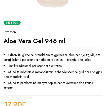
NË STOK
Swanson
Aloe Vera Gel 946 ml
Ofron 10 g xhel të brendshëm të gjethes së aloe për një zgjidhje të
përgjithshme për shëndetin dhe mirëqenien – brenda dhe jashtë.
Tonik tradicional për shëndetin e tretjes.
Mund të mbështesë metabolizmin e shëndetshëm të glukozës në gjak
dhe shëndetin oral.
Mund të përdoret në mënyrë topike për të qetësuar dhe zbutur
lëkurën.
17.90
€